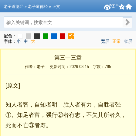
老子道德经
» 老子道德经 » 正文
搜索
配色：
字体：
小
中
大
宽屏
正常
窄屏
第三十三章
作者：老子 更新时间：2026-03-15 字数：
795
[原文]
知人者智，自知者明。胜人者有力，自胜者强
①。知足者富，强行②者有志，不失其所者久，
死而不亡③者寿。