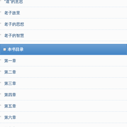
“道”的意思
老子故里
老子的思想
老子的智慧
本书目录
第一章
第二章
第三章
第四章
第五章
第六章