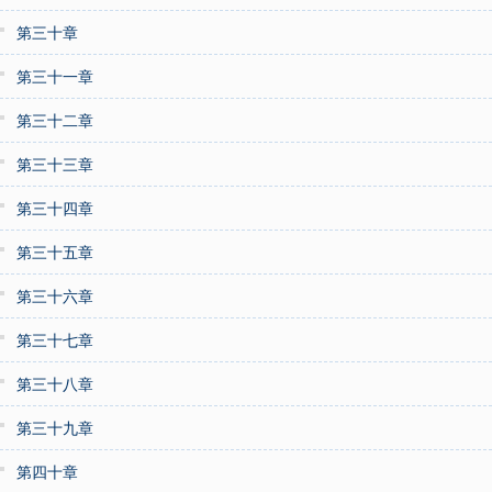
第三十章
第三十一章
第三十二章
第三十三章
第三十四章
第三十五章
第三十六章
第三十七章
第三十八章
第三十九章
第四十章