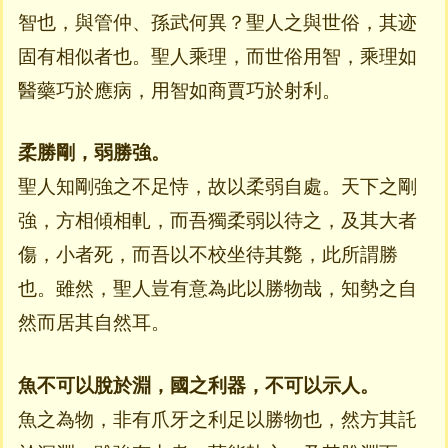
智也，與管仲、孫武何異？聖人之與世俗，其迹
固有相似者也。聖人乘理，而世俗用智，乘理如
醫藥巧於應病，用智如商賈巧於射利。
柔勝剛，弱勝強。
聖人知剛強之不足恃，故以柔弱自處。天下之剛
強，方相傾相軋，而吾獨柔弱以待之，及其大者
傷，小者死，而吾以不校坐待其斃，此所謂勝
也。雖然，聖人豈有意為此以勝物哉，知勢之自
然而居其自然耳。
魚不可以脫於淵，國之利器，不可以示人。
魚之為物，非有爪牙之利足以勝物也，然方其託