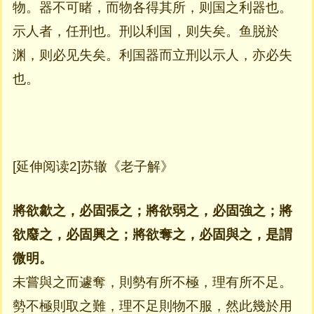
物。器不可睹，而物各得其所，则国之利器也。
示人者，任刑也。刑以利国，则失矣。鱼脱於
渊，则必见失矣。利国器而立刑以示人，亦必失
也。
[延伸阅读2]苏辙《老子解》
將欲歙之，必固張之；將欲弱之，必固強之；將
欲廢之，必固興之；將欲奪之，必固與之，是謂
微明。
未嘗與之而遽奪，則勢有所不極，理有所不足。
勢不極則取之難，理不足則物不服，然此幾於用