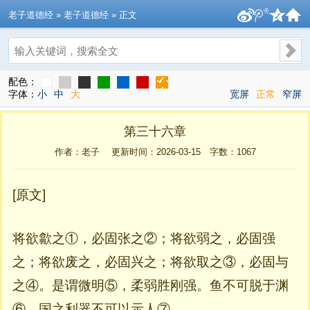
老子道德经
» 老子道德经 » 正文
搜索
配色：
字体：
小
中
大
宽屏
正常
窄屏
第三十六章
作者：老子 更新时间：2026-03-15 字数：
1067
[原文]
将欲歙之①，必固张之②；将欲弱之，必固强
之；将欲废之，必固兴之；将欲取之③，必固与
之④。是谓微明⑤，柔弱胜刚强。鱼不可脱于渊
⑥，国之利器不可以示人⑦。