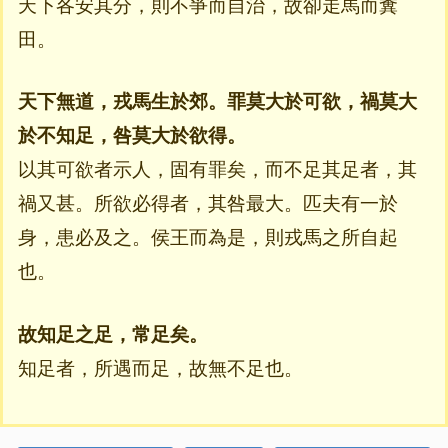
天下各安其分，則不爭而自治，故卻走馬而糞
田。
天下無道，戎馬生於郊。罪莫大於可欲，禍莫大
於不知足，咎莫大於欲得。
以其可欲者示人，固有罪矣，而不足其足者，其
禍又甚。所欲必得者，其咎最大。匹夫有一於
身，患必及之。侯王而為是，則戎馬之所自起
也。
故知足之足，常足矣。
知足者，所遇而足，故無不足也。