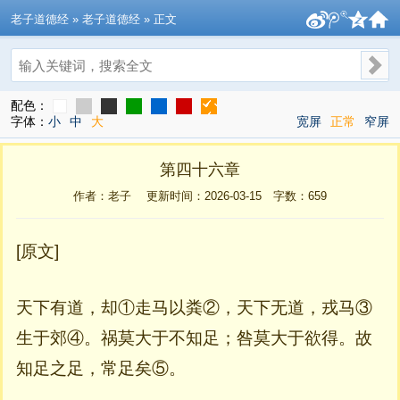
老子道德经
» 老子道德经 » 正文
搜索
配色：
字体：
小
中
大
宽屏
正常
窄屏
第四十六章
作者：老子 更新时间：2026-03-15 字数：
659
[原文]
天下有道，却①走马以粪②，天下无道，戎马③
生于郊④。祸莫大于不知足；咎莫大于欲得。故
知足之足，常足矣⑤。