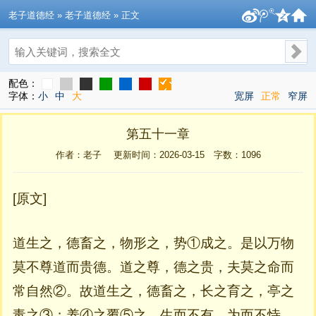
老子道德经
» 老子道德经 » 正文
搜索
配色：
字体：
小
中
大
宽屏
正常
窄屏
第五十一章
作者：老子 更新时间：2026-03-15 字数：
1096
[原文]
道生之，德畜之，物形之，势①成之。是以万物
莫不尊道而贵德。道之尊，德之贵，夫莫之命而
常自然②。故道生之，德畜之，长之育之，亭之
毒之③；养④之覆⑤之。生而不有，为而不恃，