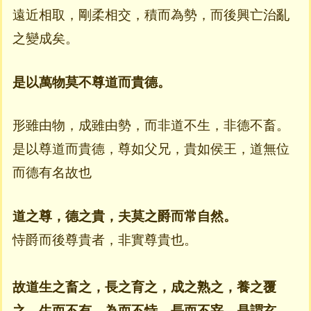
遠近相取，剛柔相交，積而為勢，而後興亡治亂
之變成矣。
是以萬物莫不尊道而貴德。
形雖由物，成雖由勢，而非道不生，非德不畜。
是以尊道而貴德，尊如父兄，貴如侯王，道無位
而德有名故也
道之尊，德之貴，夫莫之爵而常自然。
恃爵而後尊貴者，非實尊貴也。
故道生之畜之，長之育之，成之熟之，養之覆
之。生而不有，為而不恃，長而不宰，是謂玄