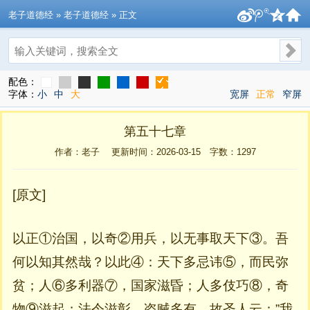
老子道德经
» 老子道德经 » 正文
搜索
配色：
字体：
小
中
大
宽屏
正常
窄屏
第五十七章
作者：老子 更新时间：2026-03-15 字数：
1297
[原文]
以正①治国，以奇②用兵，以无事取天下③。吾
何以知其然哉？以此④：天下多忌讳⑤，而民弥
贫；人⑥多利器⑦，国家滋昏；人多伎巧⑧，奇
物⑨滋起；法令滋彰，盗贼多有。故圣人云：”我