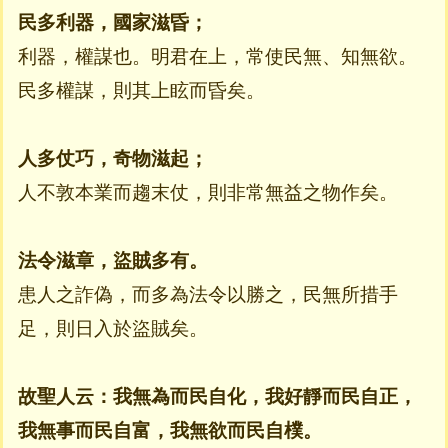
民多利器，國家滋昏；
利器，權謀也。明君在上，常使民無、知無欲。
民多權謀，則其上眩而昏矣。
人多仗巧，奇物滋起；
人不敦本業而趨末仗，則非常無益之物作矣。
法令滋章，盜賊多有。
患人之詐偽，而多為法令以勝之，民無所措手
足，則日入於盜賊矣。
故聖人云：我無為而民自化，我好靜而民自正，
我無事而民自富，我無欲而民自樸。