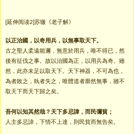
[延伸阅读2]苏辙《老子解》
以正治國，以奇用兵，以無事取天下。
古之聖人柔遠能邇，無意於用兵，唯不得已，然
後有征伐之事。故以治國為正，以用兵為奇。雖
然，此亦未足以取天下。天下神器，不可為也，
為者敗之，執者失之，唯體道者廓然無事，雖不
取天下而天下歸之矣。
吾何以知其然哉？天下多忌諱，而民彌貧；
人主多忌諱，下情不上達，則民貧而無告矣。