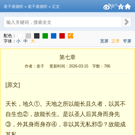
老子道德经
» 老子道德经 » 正文
搜索
配色：
字体：
小
中
大
宽屏
正常
窄屏
第七章
作者：老子 更新时间：2026-03-15 字数：
786
[原文]
天长，地久①。天地之所以能长且久者，以其不
自生也②，故能长生。是以圣人后其身而身先
③，外其身而身存④，非以其无私邪⑤？故能成
其私。