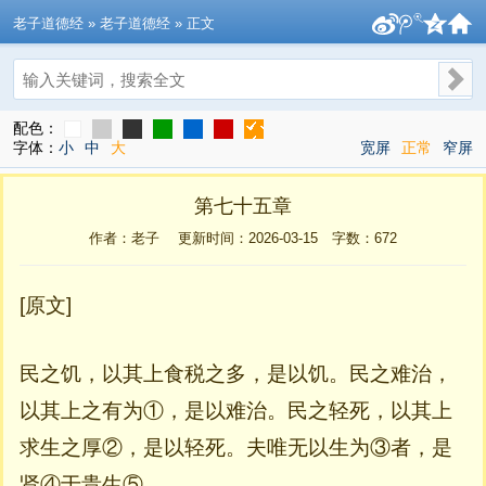
老子道德经
» 老子道德经 » 正文
搜索
配色：
字体：
小
中
大
宽屏
正常
窄屏
第七十五章
作者：老子 更新时间：2026-03-15 字数：
672
[原文]
民之饥，以其上食税之多，是以饥。民之难治，
以其上之有为①，是以难治。民之轻死，以其上
求生之厚②，是以轻死。夫唯无以生为③者，是
贤④于贵生⑤。