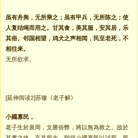
虽有舟舆，无所乘之；虽有甲兵，无所陈之；使
人复结绳而用之。甘其食，美其服，安其居，乐
其俗。邻国相望，鸡犬之声相闻，民至老死，不
相往来。
无所欲求。
[延伸阅读2]苏辙《老子解》
小國寡民，
老子生於衰周，文勝俗弊，將以無為救之。故於
其書之終，言其所志，願得小國寡民以試焉，而