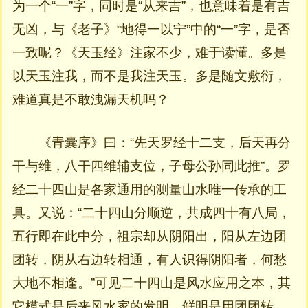
为一个“一”字，同时是“从来吉”，也意味着是有吉
无凶，与《老子》“地得一以宁”中的“一”字，是否
一致呢？《天玉经》注家不少，难于读懂。多是
以天玉注我，而不是我注天玉。多是随文敷衍，
难道真是不敢洩漏天机吗？
《青囊序》曰：“先天罗经十二支，后天再分
干与维，八干四维辅支位，子母公孙同此推”。罗
经二十四山是各家通用的测量山水唯一传承的工
具。又说：“二十四山分顺逆，共成四十有八局，
五行即在此中分，祖宗却从阴阳出，阳从左边团
团转，阴从右边转相通，有人识得阴阳者，何愁
大地不相逢。”可见二十四山是风水应用之本，其
它模式是后来风水家的发明。鲜明是用团团转，