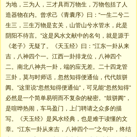
为地，三为人，三才具而万物生，万物包括了人
造器物在内。曾求己《青囊序》曰：“一生二兮二
生三，三生万物是玄关，山管山兮水管水，此是
阴阳不待言。”这是风水文献中的名句，就是源于
《老子》无疑了。《天玉经》曰：“江东一卦从来
吉，八神四个一。江西一卦排龙位，八神四个
二。南北八神共一卦，端的应无差。二十四龙管
三卦，莫与时师话，忽然知得便通仙，代代鼓骈
阗。”这里说“忽然知得便通仙”，可见能“忽然知得”
必然是一个简单易明而不复杂的秘密。“鼓骈阗”，
是喧哗热闹，车马盈门，上门聘请之众多的描
写。《天玉经》是风水经典，也是难于读懂的文
章。“江东一卦从来吉，八神四个一”之句中，终结