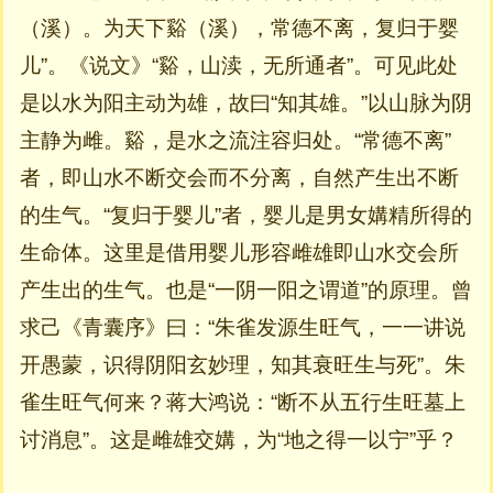
（溪）。为天下谿（溪），常德不离，复归于婴
儿”。《说文》“谿，山渎，无所通者”。可见此处
是以水为阳主动为雄，故曰“知其雄。”以山脉为阴
主静为雌。谿，是水之流注容归处。“常德不离”
者，即山水不断交会而不分离，自然产生出不断
的生气。“复归于婴儿”者，婴儿是男女媾精所得的
生命体。这里是借用婴儿形容雌雄即山水交会所
产生出的生气。也是“一阴一阳之谓道”的原理。曾
求己《青囊序》曰：“朱雀发源生旺气，一一讲说
开愚蒙，识得阴阳玄妙理，知其衰旺生与死”。朱
雀生旺气何来？蒋大鸿说：“断不从五行生旺墓上
讨消息”。这是雌雄交媾，为“地之得一以宁”乎？