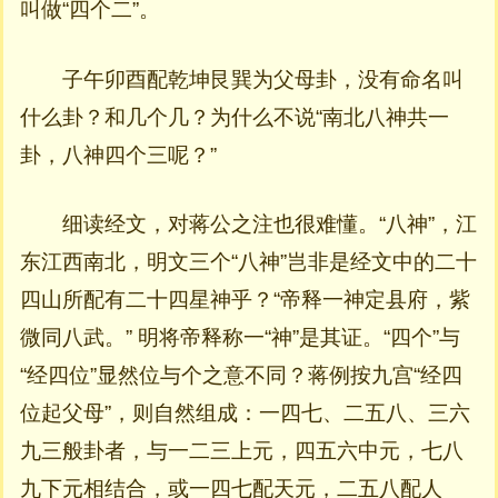
叫做“四个二”。
子午卯酉配乾坤艮巽为父母卦，没有命名叫
什么卦？和几个几？为什么不说“南北八神共一
卦，八神四个三呢？”
细读经文，对蒋公之注也很难懂。“八神”，江
东江西南北，明文三个“八神”岂非是经文中的二十
四山所配有二十四星神乎？“帝释一神定县府，紫
微同八武。” 明将帝释称一“神”是其证。“四个”与
“经四位”显然位与个之意不同？蒋例按九宫“经四
位起父母”，则自然组成：一四七、二五八、三六
九三般卦者，与一二三上元，四五六中元，七八
九下元相结合，或一四七配天元，二五八配人