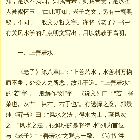
知，是以不我知。知我者希，则我者贵，是以圣
人被褐怀玉。”由此可知，老子之文，另有一翻奥
秘，不同于一般文史哲文字。谨将《老子》书中
有关风水学的几点明文写出，用以就教于高明。
一、上善若水
《老子》第八章曰：“上善若水，水善利万物
而不争，处众人之所恶，故几于道。”“上善若水”
的“若”字，一般解作“如”字。《说文》曰：“若，择
菜也。从艹、从右、右手也”。有选择之意。郭景
纯《葬书》曰：“风水之法，得水为上，藏风次
之。”风水之法，很鲜明的是将得“水”列为首位。
与《老子》“上善若水”之观点一致。《尚书·洪