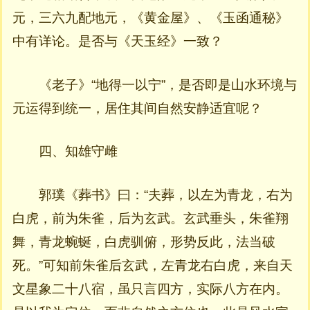
元，三六九配地元，《黄金屋》、《玉函通秘》
中有详论。是否与《天玉经》一致？
《老子》“地得一以宁”，是否即是山水环境与
元运得到统一，居住其间自然安静适宜呢？
四、知雄守雌
郭璞《葬书》曰：“夫葬，以左为青龙，右为
白虎，前为朱雀，后为玄武。玄武垂头，朱雀翔
舞，青龙蜿蜒，白虎驯俯，形势反此，法当破
死。”可知前朱雀后玄武，左青龙右白虎，来自天
文星象二十八宿，虽只言四方，实际八方在内。