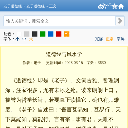
老子道德经
» 老子道德经 » 正文
搜索
配色：
字体：
小
中
大
宽屏
正常
窄屏
道德经与风水学
作者：老子 更新时间：2026-03-15 字数：
3630
《道德经》即是《老子》。文词古雅、哲理渊
深，注家很多，尤有未尽之处。读来朗朗上口，
被誉为哲学长诗，若要真正读懂它，确也有其难
度。《老子》自述曰：“吾言甚易知，甚易行，天
下莫能知，莫能行。言有宗，事有君，夫唯不