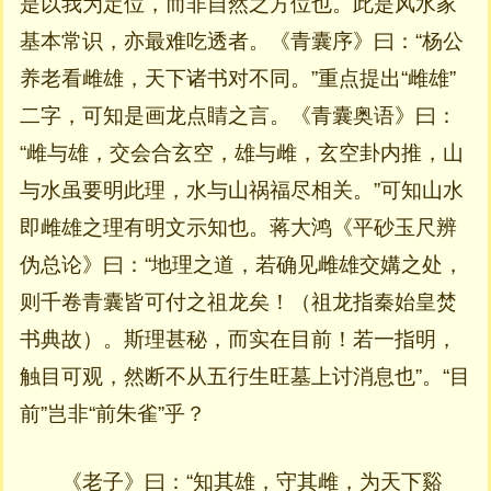
是以我为定位，而非自然之方位也。此是风水家
基本常识，亦最难吃透者。《青囊序》曰：“杨公
养老看雌雄，天下诸书对不同。”重点提出“雌雄”
二字，可知是画龙点睛之言。《青囊奥语》曰：
“雌与雄，交会合玄空，雄与雌，玄空卦内推，山
与水虽要明此理，水与山祸福尽相关。”可知山水
即雌雄之理有明文示知也。蒋大鸿《平砂玉尺辨
伪总论》曰：“地理之道，若确见雌雄交媾之处，
则千卷青囊皆可付之祖龙矣！（祖龙指秦始皇焚
书典故）。斯理甚秘，而实在目前！若一指明，
触目可观，然断不从五行生旺墓上讨消息也”。“目
前”岂非“前朱雀”乎？
《老子》曰：“知其雄，守其雌，为天下谿