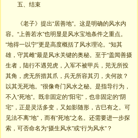
五、结束
《老子》提出“居善地”。这是明确的风水内
容。“上善若水”也明显是风水宝地条件之重点。
“地得一以宁”更是高度概括了风水理论。“知其
雄，守其雌”最是风水关键的奥秘。至于“盖闻善摄
生者，陆行不遇兕虎，入军不被甲兵，兕无所投
其角，虎无所措其爪，兵无所容其刃，夫何故？
以其无死地。”很像奇门风水之秘。是指导行为，
不入“死地”。既非固定的“阳宅”，也非固定的“阴
宅”，正是灵活多变，又如影随形，古巳有之。可
见法不离“地”，而有“死地”之名。还需要进一步探
索，可否命名为“摄生风水”或“行为风水”？