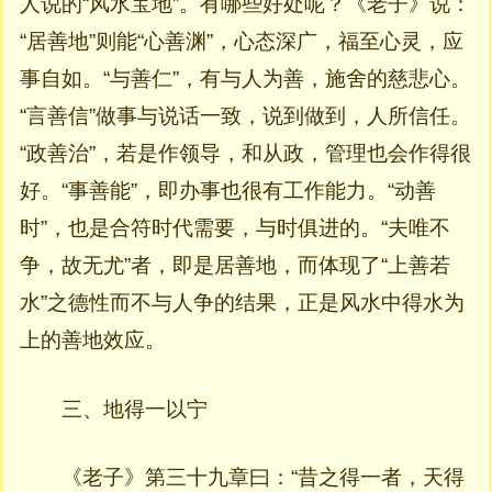
人说的“风水宝地”。有哪些好处呢？《老子》说：
“居善地”则能“心善渊”，心态深广，福至心灵，应
事自如。“与善仁”，有与人为善，施舍的慈悲心。
“言善信”做事与说话一致，说到做到，人所信任。
“政善治”，若是作领导，和从政，管理也会作得很
好。“事善能”，即办事也很有工作能力。“动善
时”，也是合符时代需要，与时俱进的。“夫唯不
争，故无尤”者，即是居善地，而体现了“上善若
水”之德性而不与人争的结果，正是风水中得水为
上的善地效应。
三、地得一以宁
《老子》第三十九章曰：“昔之得一者，天得