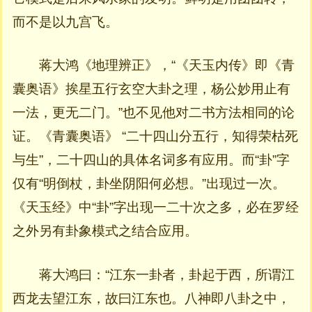
而不是以九宫飞。
蒋大鸿《地理辨正》，“《天玉内传》即《青
囊奥语》挨星五行玄空大卦之理，杨公妙用止有
一法，更无二门。”也不见他对二书方法相同的论
证。《青囊奥语》 “二十四山分五行，知得荣枯死
与生”，二十四山的具体名词多有应用。而“卦”字
仅有“明倒杖，卦坐阴阳何必想。”出现过一次。
《天玉经》中“卦”字出现一二十次之多，必在罗经
之外另有卦象模式之结合应用。
蒋大鸿曰：“江东一卦者，卦起于西，所谓江
西龙去望江东，故曰江东也。八神即八卦之中，