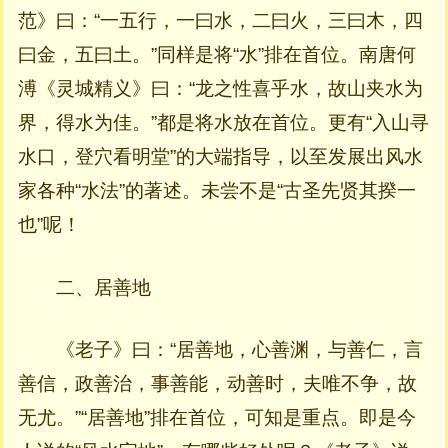
范》曰：“一五行，一曰水，二曰火，三曰木，四
曰金，五曰土。”同样是将“水”排在首位。南唐何
溥《灵城精义》曰：“龙之性喜乎水，故山夹水为
界，得水为佳。”都是将水放在首位。更有“入山寻
水口，登穴看明堂”的大端指导，以至发展出风水
家各种“水法”的著述。未尝不是“古圣先贤其揆一
也”呢！
二、居善地
《老子》曰：“居善地，心善渊，与善仁，言
善信，政善治，事善能，动善时，夫唯不争，故
无尤。”“居善地”排在首位，可知是重点。即是今