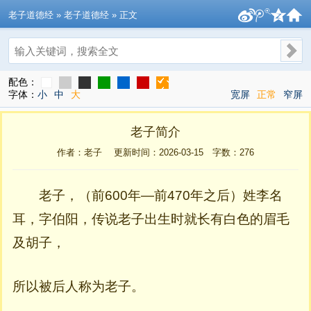
老子道德经
» 老子道德经 » 正文
搜索
配色：
字体：
小
中
大
宽屏
正常
窄屏
老子简介
作者：老子 更新时间：2026-03-15 字数：
276
老子，（前600年—前470年之后）姓李名
耳，字伯阳，传说老子出生时就长有白色的眉毛
及胡子，
所以被后人称为老子。