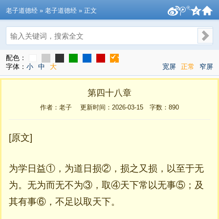
老子道德经
» 老子道德经 » 正文
搜索
配色：
字体：
小
中
大
宽屏
正常
窄屏
第四十八章
作者：老子 更新时间：2026-03-15 字数：
890
[原文]
为学日益①，为道日损②，损之又损，以至于无
为。无为而无不为③，取④天下常以无事⑤；及
其有事⑥，不足以取天下。