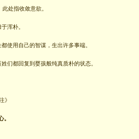
气。此处指收敛意欲。
归于浑朴。
姓都使用自己的智谋，生出许多事端。
百姓们都回复到婴孩般纯真质朴的状态。
经注》
心。