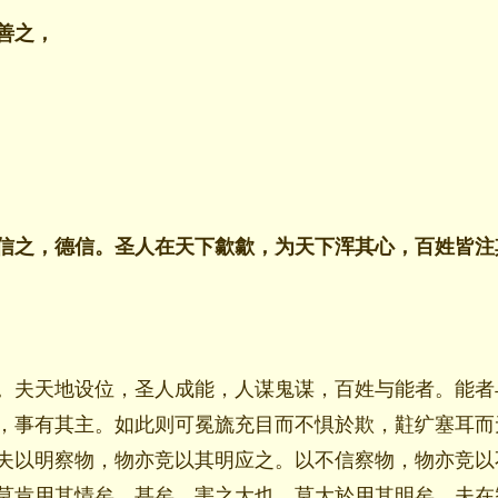
善之，
信之，德信。圣人在天下歙歙，为天下浑其心，百姓皆注
。夫天地设位，圣人成能，人谋鬼谋，百姓与能者。能者
，事有其主。如此则可冕旒充目而不惧於欺，黈纩塞耳而
夫以明察物，物亦竞以其明应之。以不信察物，物亦竞以
莫肯用其情矣。甚矣，害之大也，莫大於用其明矣。夫在