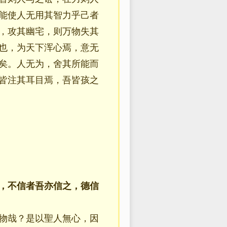
能使人无用其智力乎己者
，攻其幽宅，则万物失其
也，为天下浑心焉，意无
矣。人无为，舍其所能而
皆注其耳目焉，吾皆孩之
，不信者吾亦信之，德信
物哉？是以聖人無心，因