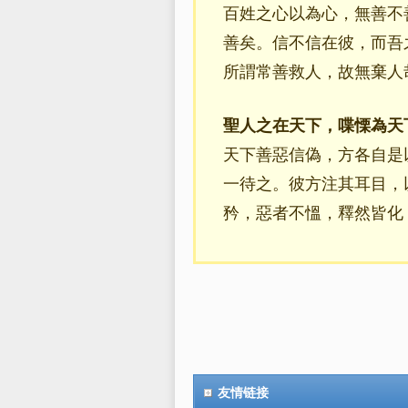
百姓之心以為心，無善不
善矣。信不信在彼，而吾
所謂常善救人，故無棄
聖人之在天下，喋慄為天
天下善惡信偽，方各自是
一待之。彼方注其耳目，
矜，惡者不慍，釋然皆化
友情链接