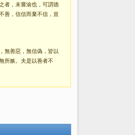
之者，未嘗渝也，可謂德
不善，信信而棄不信，豈
，無善惡，無信偽，皆以
無所嫉。夫是以善者不