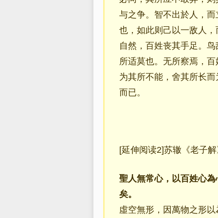
与之争。智不出於人，而
也，如此则己以一敌人，
自然，百姓丧其手足。鸟
所适莫也。无所察焉，百
为其所不能，舍其所长而
而已。
[延伸阅读2]苏辙《老子解
聖人無常心，以百姓心為
矣。
虛空無形，因萬物之形以