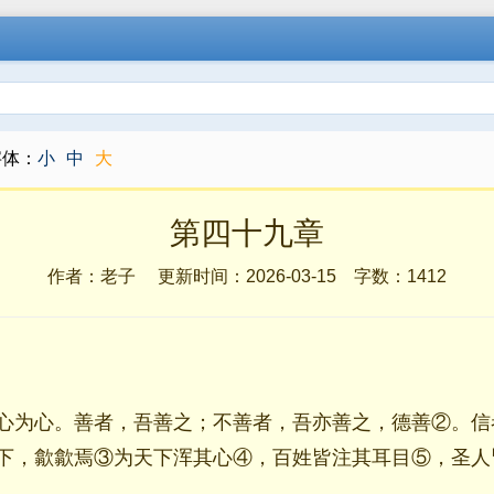
字体：
小
中
大
第四十九章
作者：老子 更新时间：2026-03-15 字数：
1412
心为心。善者，吾善之；不善者，吾亦善之，德善②。信
下，歙歙焉③为天下浑其心④，百姓皆注其耳目⑤，圣人