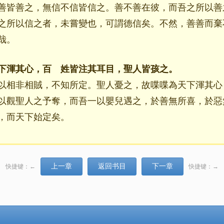
善皆善之，無信不信皆信之。善不善在彼，而吾之所以善
之所以信之者，未嘗變也，可謂德信矣。不然，善善而棄
人哉。
下渾其心，百 姓皆注其耳目，聖人皆孩之。
以相非相賊，不知所定。聖人憂之，故喋喋為天下渾其心
以觀聖人之予奪，而吾一以嬰兒遇之，於善無所喜，於惡
，而天下始定矣。
上一章
返回书目
下一章
快捷键：←
快捷键：→