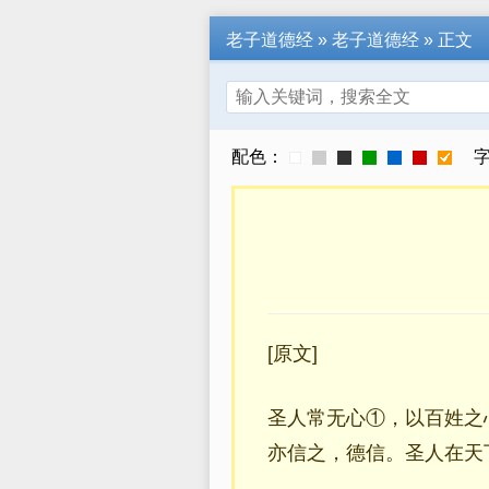
老子道德经
» 老子道德经 » 正文
搜索
配色：
[原文]
圣人常无心①，以百姓之
亦信之，德信。圣人在天