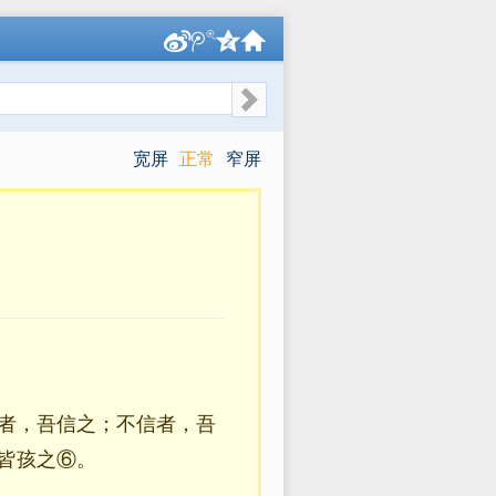
宽屏
正常
窄屏
者，吾信之；不信者，吾
皆孩之⑥。