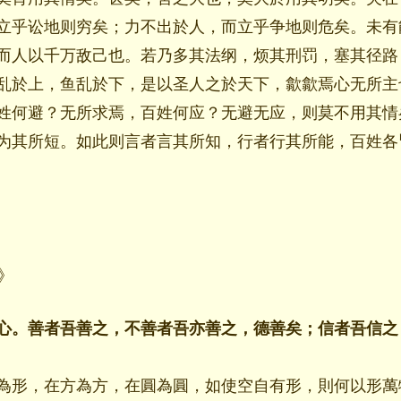
立乎讼地则穷矣；力不出於人，而立乎争地则危矣。未有
而人以千万敌己也。若乃多其法纲，烦其刑罚，塞其径路
乱於上，鱼乱於下，是以圣人之於天下，歙歙焉心无所主
姓何避？无所求焉，百姓何应？无避无应，则莫不用其情
为其所短。如此则言者言其所知，行者行其所能，百姓各
》
心。善者吾善之，不善者吾亦善之，德善矣；信者吾信之
為形，在方為方，在圓為圓，如使空自有形，則何以形萬