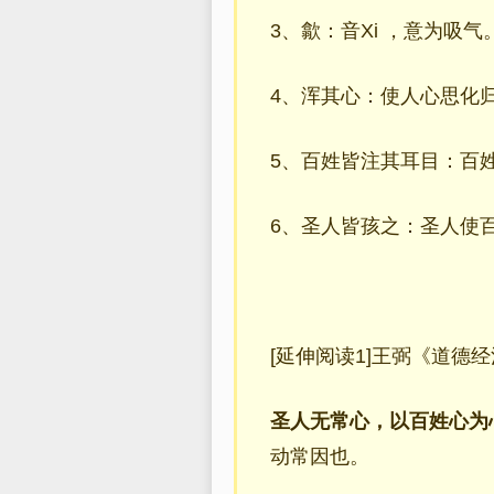
3、歙：音Xi ，意为吸
4、浑其心：使人心思化
5、百姓皆注其耳目：百
6、圣人皆孩之：圣人使
[延伸阅读1]王弼《道德
圣人无常心，以百姓心为
动常因也。